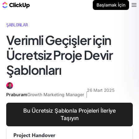
ClickUp Blog
Başlamak İçin
Ope
ŞABLONLAR
Verimli Geçişler için
Ücretsiz Proje Devir
Şablonları
26 Mart 2025
Praburam
Growth Marketing Manager
Bu Ücretsiz Şablonla Projeleri İleriye
Taşıyın