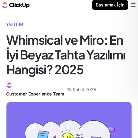
ClickUp Blog
Başlamak İçin
Ope
YAZILIM
Whimsical ve Miro: En
İyi Beyaz Tahta Yazılımı
Hangisi? 2025
13 Şubat 2025
Customer Experience Team