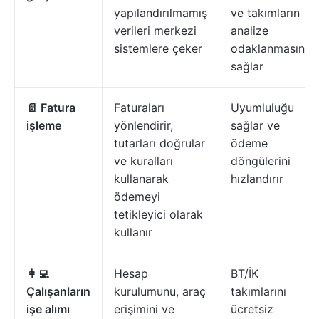
yapılandırılmamış
ve takımların
verileri merkezi
analize
sistemlere çeker
odaklanmasını
sağlar
📄 Fatura
Faturaları
Uyumluluğu
işleme
yönlendirir,
sağlar ve
tutarları doğrular
ödeme
ve kuralları
döngülerini
kullanarak
hızlandırır
ödemeyi
tetikleyici olarak
kullanır
👩‍💻
Hesap
BT/İK
Çalışanların
kurulumunu, araç
takımlarını
işe alımı
erişimini ve
ücretsiz