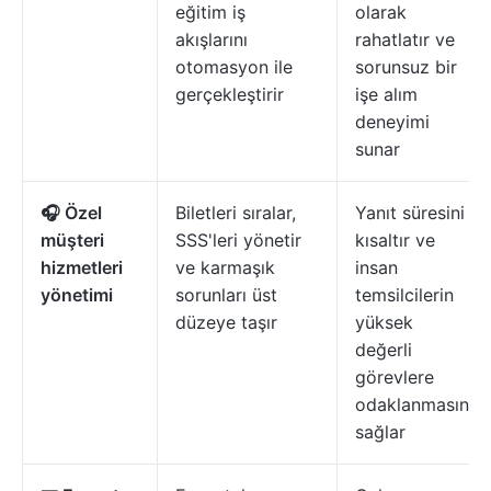
eğitim iş
olarak
akışlarını
rahatlatır ve
otomasyon ile
sorunsuz bir
gerçekleştirir
işe alım
deneyimi
sunar
🎧 Özel
Biletleri sıralar,
Yanıt süresini
müşteri
SSS'leri yönetir
kısaltır ve
hizmetleri
ve karmaşık
insan
yönetimi
sorunları üst
temsilcilerin
düzeye taşır
yüksek
değerli
görevlere
odaklanmasını
sağlar