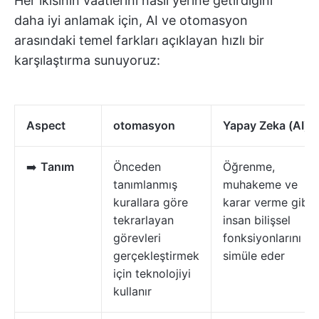
Her ikisinin vaatlerini nasıl yerine getirdiğini
daha iyi anlamak için, AI ve otomasyon
arasındaki temel farkları açıklayan hızlı bir
karşılaştırma sunuyoruz:
Aspect
otomasyon
Yapay Zeka (AI)
➡️
Tanım
Önceden
Öğrenme,
tanımlanmış
muhakeme ve
kurallara göre
karar verme gibi
tekrarlayan
insan bilişsel
görevleri
fonksiyonlarını
gerçekleştirmek
simüle eder
için teknolojiyi
kullanır