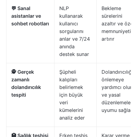
💬 Sanal
NLP
Bekleme
asistanlar ve
kullanarak
sürelerini
sohbet robotları
kullanıcı
azaltır ve özel
sorgularını
memnuniyetini
anlar ve 7/24
artırır
anında
destek sunar
🕵️ Gerçek
Şüpheli
Dolandırıcılığı
zamanlı
kalıpları
önlemeye
dolandırıcılık
belirlemek
yardımcı olur
tespiti
için büyük
ve yasal
veri
düzenlemelere
kümelerini
uyumu sağlar
analiz eder
🏥 Sağlık teşhisi
Erken teşhis
Karar verme