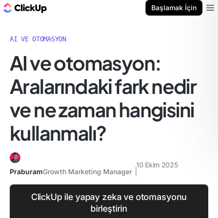
ClickUp Blog
Başlamak İçin
Ope
AI VE OTOMASYON
AI ve otomasyon:
Aralarındaki fark nedir
ve ne zaman hangisini
kullanmalı?
10 Ekim 2025
Praburam
Growth Marketing Manager
ClickUp ile yapay zeka ve otomasyonu
birleştirin