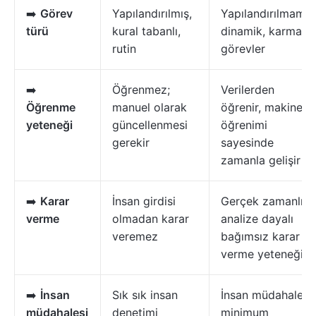
➡️
Görev
Yapılandırılmış,
Yapılandırılmamış
türü
kural tabanlı,
dinamik, karmaşı
rutin
görevler
➡️
Öğrenmez;
Verilerden
Öğrenme
manuel olarak
öğrenir, makine
yeteneği
güncellenmesi
öğrenimi
gerekir
sayesinde
zamanla gelişir
➡️
Karar
İnsan girdisi
Gerçek zamanlı
verme
olmadan karar
analize dayalı
veremez
bağımsız karar
verme yeteneği
➡️
İnsan
Sık sık insan
İnsan müdahalesi
müdahalesi
denetimi
minimum