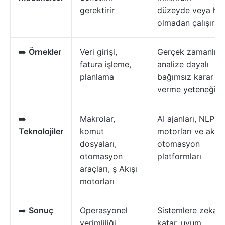
gerektirir
düzeyde veya hiç
olmadan çalışır
➡️
Örnekler
Veri girişi,
Gerçek zamanlı
fatura işleme,
analize dayalı
planlama
bağımsız karar
verme yeteneği
➡️
Makrolar,
AI ajanları, NLP
Teknolojiler
komut
motorları ve akıllı
dosyaları,
otomasyon
otomasyon
platformları
araçları, ş Akışı
motorları
➡️
Sonuç
Operasyonel
Sistemlere zeka
verimliliği
katar, uyum