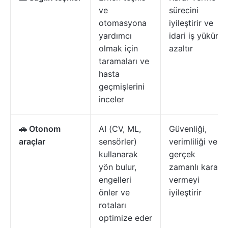
ve
sürecini
otomasyona
iyileştirir ve
yardımcı
idari iş yükünü
olmak için
azaltır
taramaları ve
hasta
geçmişlerini
inceler
🚗 Otonom
AI (CV, ML,
Güvenliği,
araçlar
sensörler)
verimliliği ve
kullanarak
gerçek
yön bulur,
zamanlı karar
engelleri
vermeyi
önler ve
iyileştirir
rotaları
optimize eder