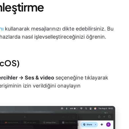
leştirme
nı
kullanarak mesajlarınızı dikte edebilirsiniz. Bu
zlarda nasıl işlevselleştireceğinizi öğrenin.
acOS)
ercihler → Ses & video
seçeneğine tıklayarak
rişiminin izin verildiğini onaylayın