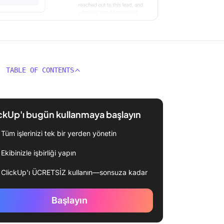
TABLE OF CONTENTS
ckUp'ı bugün kullanmaya başlayın
Tüm işlerinizi tek bir yerden yönetin
Ekibinizle işbirliği yapın
ClickUp'ı ÜCRETSİZ kullanın—sonsuza kadar
Başlayın