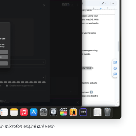
 mikrofon erişimi izni verin