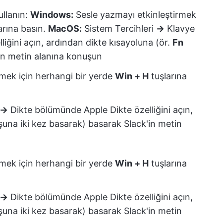
ullanın:
Windows:
Sesle yazmayı etkinleştirmek
arına basın.
MacOS:
Sistem Tercihleri
→
Klavye
iğini açın, ardından dikte kısayoluna (ör.
Fn
'in metin alanına konuşun
mek için herhangi bir yerde
Win + H
tuşlarına
→
Dikte bölümünde Apple Dikte özelliğini açın,
şuna iki kez basarak) basarak Slack'in metin
mek için herhangi bir yerde
Win + H
tuşlarına
→
Dikte bölümünde Apple Dikte özelliğini açın,
şuna iki kez basarak) basarak Slack'in metin