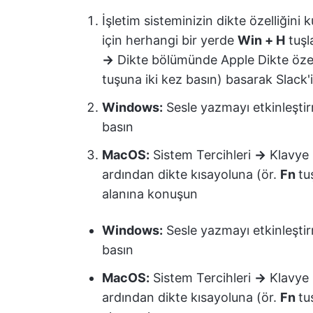
İşletim sisteminizin dikte özelliğini k
için herhangi bir yerde
Win + H
tuşl
→
Dikte bölümünde Apple Dikte özell
tuşuna iki kez basın) basarak Slack
Windows:
Sesle yazmayı etkinleştir
basın
MacOS:
Sistem Tercihleri
→
Klavye
ardından dikte kısayoluna (ör.
Fn
tu
alanına konuşun
Windows:
Sesle yazmayı etkinleştir
basın
MacOS:
Sistem Tercihleri
→
Klavye
ardından dikte kısayoluna (ör.
Fn
tu