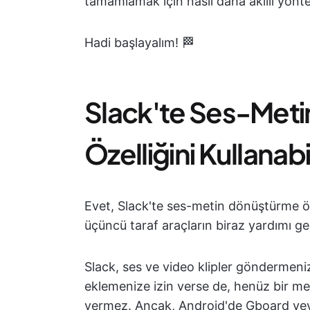
tamamlamak için nasıl daha akıllı yön
Hadi başlayalım! 🏁
Slack'te Ses-Met
Özelliğini Kullanabi
Evet, Slack'te ses-metin dönüştürme öze
üçüncü taraf araçların biraz yardımı ge
Slack, ses ve video klipler göndermeni
eklemenize izin verse de, henüz bir me
vermez. Ancak, Android'de Gboard veya 