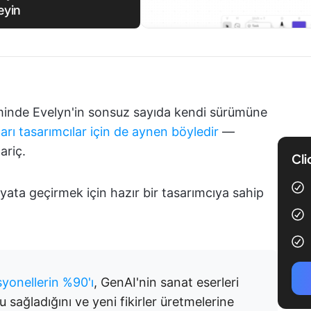
eyin
minde Evelyn'in sonsuz sayıda kendi sürümüne
ları tasarımcılar için de aynen böyledir
—
ariç.
Cli
ayata geçirmek için hazır bir tasarımcıya sahip
syonellerin %90'ı
, GenAI'nin sanat eserleri
sağladığını ve yeni fikirler üretmelerine