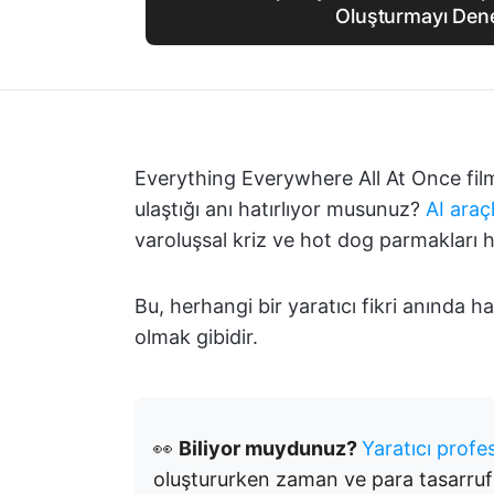
Oluşturmayı Den
Everything Everywhere All At Once fil
ulaştığı anı hatırlıyor musunuz?
AI araç
varoluşsal kriz ve hot dog parmakları h
Bu, herhangi bir yaratıcı fikri anında h
olmak gibidir.
👀
Biliyor muydunuz?
Yaratıcı profe
oluştururken zaman ve para tasarrufu 