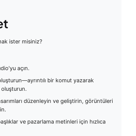
et
ak ister misiniz?
io'yu açın.
oluşturun
—ayrıntılı bir komut yazarak
 oluşturun.
asarımları düzenleyin ve geliştirin
, görüntüleri
in.
başlıklar ve pazarlama metinleri için hızlıca