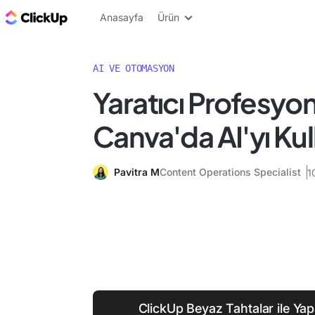
ClickUp Blog
Anasayfa
Ürün
AI VE OTOMASYON
Yaratıcı Profesyone
Canva'da AI'yı Ku
Pavitra M
Content Operations Specialist
1
ClickUp Beyaz Tahtalar ile Ya