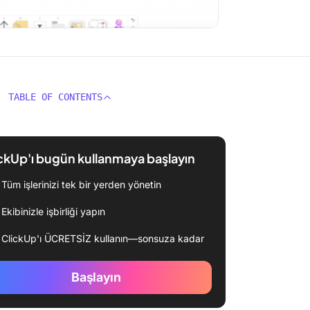
TABLE OF CONTENTS
ckUp'ı bugün kullanmaya başlayın
Tüm işlerinizi tek bir yerden yönetin
Ekibinizle işbirliği yapın
ClickUp'ı ÜCRETSİZ kullanın—sonsuza kadar
Başlayın