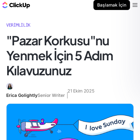
ClickUp Blog
Başlamak İçin
Ope
VERIMLILIK
"Pazar Korkusu"nu
Yenmek İçin 5 Adım
Kılavuzunuz
21 Ekim 2025
Erica Golightly
Senior Writer