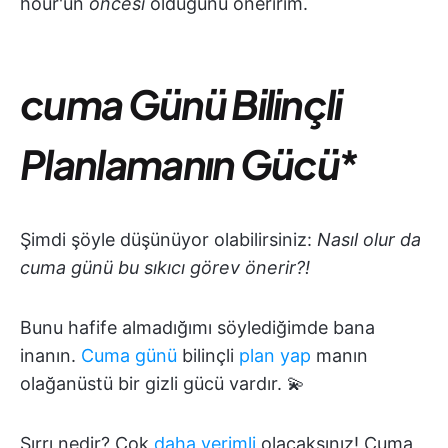
hour'un
öncesi
olduğunu öneririm.
cuma Günü Bilinçli
Planlamanın Gücü
*
Şimdi şöyle düşünüyor olabilirsiniz:
Nasıl olur da
cuma günü bu sıkıcı görev önerir?!
Bunu hafife almadığımı söylediğimde bana
inanın.
Cuma günü
bilinçli
plan yap
manın
olağanüstü bir gizli gücü vardır. 💫
Sırrı nedir? Çok
daha verimli
olacaksınız! Cuma