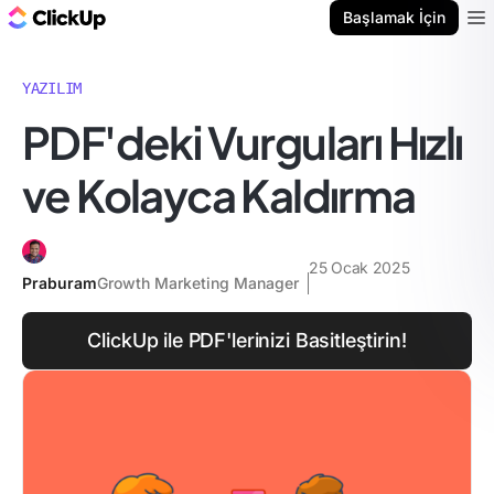
ClickUp Blog
Başlamak İçin
Ope
YAZILIM
PDF'deki Vurguları Hızlı
ve Kolayca Kaldırma
25 Ocak 2025
Praburam
Growth Marketing Manager
ClickUp ile PDF'lerinizi Basitleştirin!