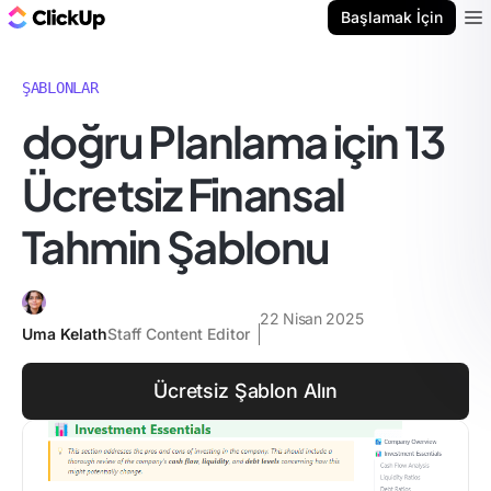
ClickUp Blog
Başlamak İçin
Ope
ŞABLONLAR
doğru Planlama için 13
Ücretsiz Finansal
Tahmin Şablonu
22 Nisan 2025
Uma Kelath
Staff Content Editor
Ücretsiz Şablon Alın