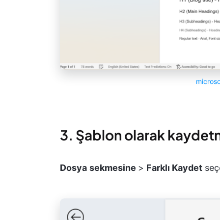
micros
3. Şablon olarak kayde
Dosya
sekmesine
>
Farklı Kaydet
seçe