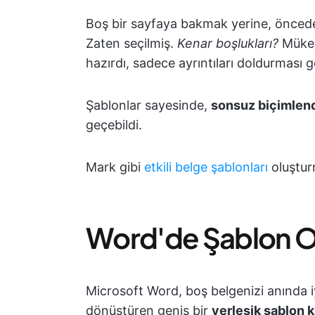
Boş bir sayfaya bakmak yerine, öncede
Zaten seçilmiş.
Kenar boşlukları?
Mükem
hazırdı, sadece ayrıntıları doldurması 
Şablonlar sayesinde,
sonsuz biçimlend
geçebildi.
Mark gibi
etkili belge şablonları
oluştur
Word'de Şablon O
Microsoft Word, boş belgenizi anında iyi
dönüştüren geniş bir
yerleşik şablon k