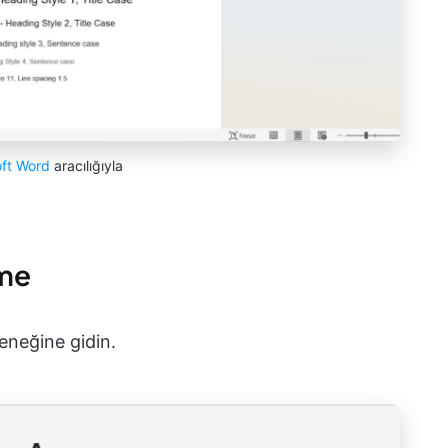
oft Word
aracılığıyla
tme
neğine gidin.