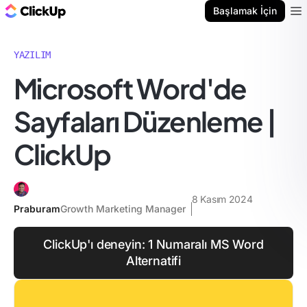
ClickUp Blog
Başlamak İçin
Ope
YAZILIM
Microsoft Word'de
Sayfaları Düzenleme |
ClickUp
8 Kasım 2024
Praburam
Growth Marketing Manager
ClickUp'ı deneyin: 1 Numaralı MS Word
Alternatifi