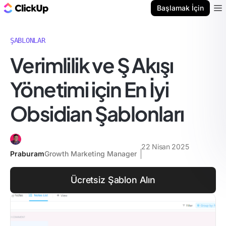
ClickUp Blog
Başlamak İçin
Ope
ŞABLONLAR
Verimlilik ve Ş Akışı
Yönetimi için En İyi
Obsidian Şablonları
22 Nisan 2025
Praburam
Growth Marketing Manager
Ücretsiz Şablon Alın