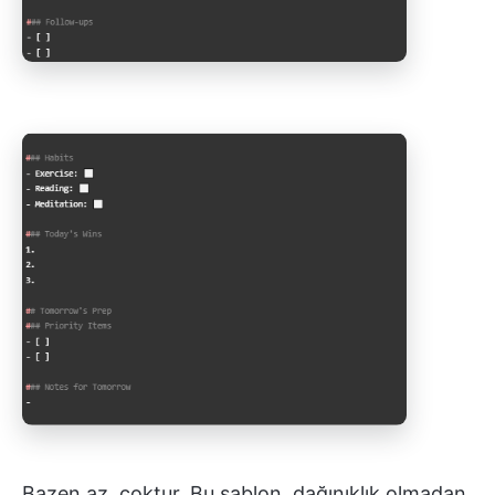
Bazen az, çoktur. Bu şablon, dağınıklık olmadan