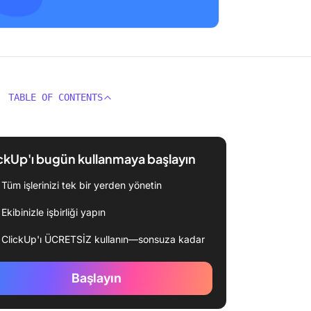
TABLE OF CONTENTS
ckUp'ı bugün kullanmaya başlayın
Tüm işlerinizi tek bir yerden yönetin
Ekibinizle işbirliği yapın
ClickUp'ı ÜCRETSİZ kullanın—sonsuza kadar
Başlayın