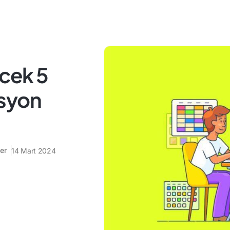
ecek 5
asyon
er
14 Mart 2024