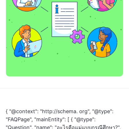
{ "@context": "http://schema. org", "@type":
"FAQPage", "mainEntity": [ { "@type":
"Question", "name": "อะไรคือแม่แบบกรณีศึกษา?",