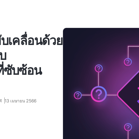
บเคลื่อนด้วย
ับ
่ซับซ้อน
t
13 เมษายน 2566