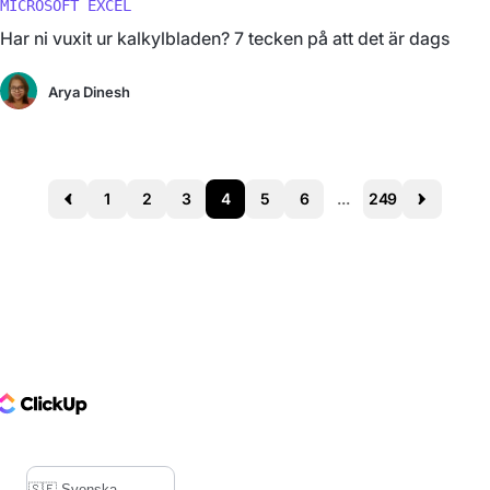
MICROSOFT EXCEL
Har ni vuxit ur kalkylbladen? 7 tecken på att det är dags
Arya Dinesh
1
2
3
4
5
6
...
249
Prev
Next
ClickUp Logo