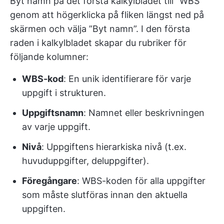
Byt namn på det första kalkylbladet till ”WBS”
genom att högerklicka på fliken längst ned på
skärmen och välja ”Byt namn”. I den första
raden i kalkylbladet skapar du rubriker för
följande kolumner:
WBS-kod
: En unik identifierare för varje
uppgift i strukturen.
Uppgiftsnamn
: Namnet eller beskrivningen
av varje uppgift.
Nivå
: Uppgiftens hierarkiska nivå (t.ex.
huvuduppgifter, deluppgifter).
Föregångare
: WBS-koden för alla uppgifter
som måste slutföras innan den aktuella
uppgiften.