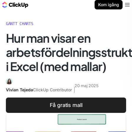
ClickUp-bloggen
Kom igång
Ope
GANTT CHARTS
Hur man visar en
arbetsfördelningsstrukt
i Excel (med mallar)
20 maj 2025
Vivian Tejeda
ClickUp Contributor
Få gratis mall