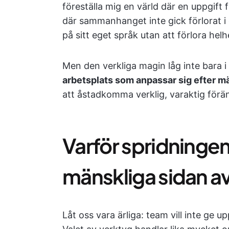
föreställa mig en värld där en uppgif
där sammanhanget inte gick förlorat 
på sitt eget språk utan att förlora hel
Men den verkliga magin låg inte bara i 
arbetsplats som anpassar sig efter mä
att åstadkomma verklig, varaktig förä
Varför spridningen
mänskliga sidan a
Låt oss vara ärliga: team vill inte ge u