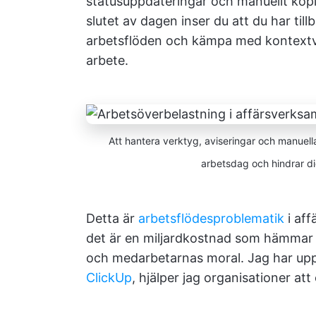
statusuppdateringar och manuellt kopier
slutet av dagen inser du att du har til
arbetsflöden och kämpa med kontextväx
arbete.
Att hantera verktyg, aviseringar och manuell
arbetsdag och hindrar dig
Detta är
arbetsflödesproblematik
i aff
det är en miljardkostnad som hämmar 
och medarbetarnas moral. Jag har uppl
ClickUp
, hjälper jag organisationer att