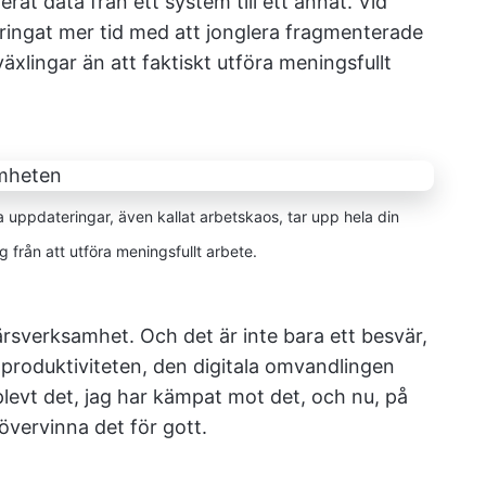
at data från ett system till ett annat. Vid
lbringat mer tid med att jonglera fragmenterade
lingar än att faktiskt utföra meningsfullt
a uppdateringar, även kallat arbetskaos, tar upp hela din
 från att utföra meningsfullt arbete.
ärsverksamhet. Och det är inte bara ett besvär,
produktiviteten, den digitala omvandlingen
evt det, jag har kämpat mot det, och nu, på
 övervinna det för gott.