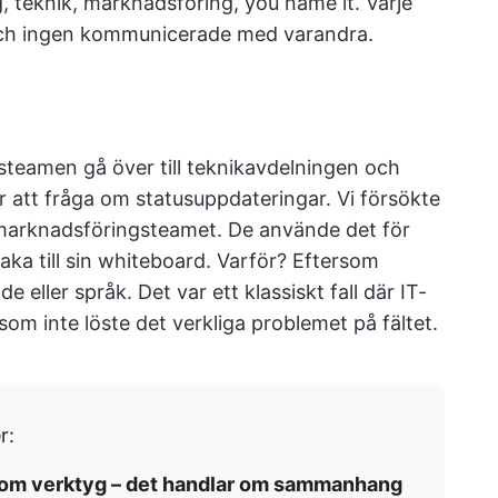
, teknik, marknadsföring, you name it. Varje
 och ingen kommunicerade med varandra.
teamen gå över till teknikavdelningen och
r att fråga om statusuppdateringar. Vi försökte
r marknadsföringsteamet. De använde det för
aka till sin whiteboard. Varför? Eftersom
 eller språk. Det var ett klassiskt fall där IT-
om inte löste det verkliga problemet på fältet.
r:
a om verktyg – det handlar om sammanhang