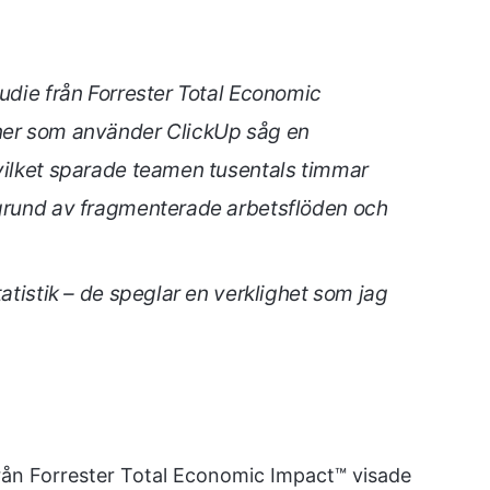
tudie från Forrester Total Economic
oner som använder ClickUp såg en
 vilket sparade teamen tusentals timmar
 grund av fragmenterade arbetsflöden och
tatistik – de speglar en verklighet som jag
från Forrester Total Economic Impact™ visade