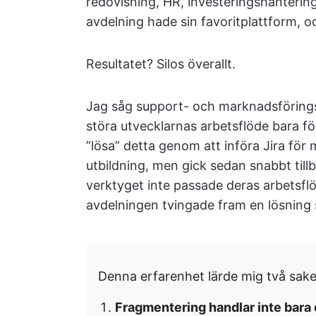
redovisning, HR, investeringshantering
avdelning hade sin favoritplattform,
Resultatet? Silos överallt.
Jag såg support- och marknadsförings
störa utvecklarnas arbetsflöde bara fö
”lösa” detta genom att införa Jira fö
utbildning, men gick sedan snabbt tillb
verktyget inte passade deras arbetsflöde
avdelningen tvingade fram en lösning s
Denna erfarenhet lärde mig två sake
Fragmentering handlar inte bar