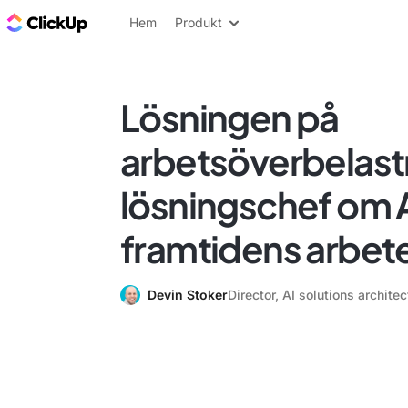
ClickUp-bloggen
Hem
Produkt
Lösningen på
arbetsöverbelast
lösningschef om 
framtidens arbet
Devin Stoker
Director, AI solutions archit