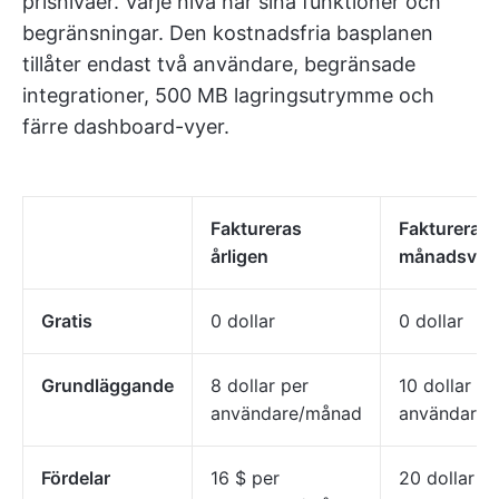
prisnivåer. Varje nivå har sina funktioner och
begränsningar. Den kostnadsfria basplanen
tillåter endast två användare, begränsade
integrationer, 500 MB lagringsutrymme och
färre dashboard-vyer.
Faktureras
Faktureras
årligen
månadsvis
Gratis
0 dollar
0 dollar
Grundläggande
8 dollar per
10 dollar pe
användare/månad
användare
Fördelar
16 $ per
20 dollar p