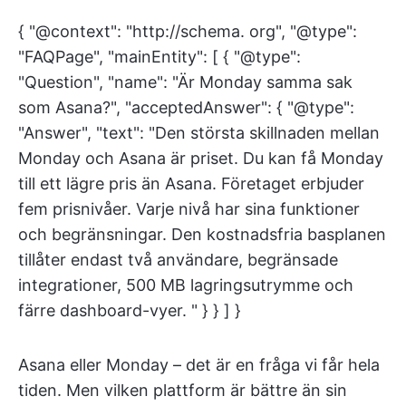
{ "@context": "http://schema. org", "@type":
"FAQPage", "mainEntity": [ { "@type":
"Question", "name": "Är Monday samma sak
som Asana?", "acceptedAnswer": { "@type":
"Answer", "text": "Den största skillnaden mellan
Monday och Asana är priset. Du kan få Monday
till ett lägre pris än Asana. Företaget erbjuder
fem prisnivåer. Varje nivå har sina funktioner
och begränsningar. Den kostnadsfria basplanen
tillåter endast två användare, begränsade
integrationer, 500 MB lagringsutrymme och
färre dashboard-vyer. " } } ] }
Asana eller Monday – det är en fråga vi får hela
tiden. Men vilken plattform är bättre än sin