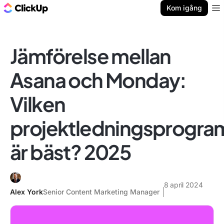
ClickUp-bloggen
Kom igång
Ope
Jämförelse mellan
Asana och Monday:
Vilken
projektledningsprogra
är bäst? 2025
8 april 2024
Alex York
Senior Content Marketing Manager