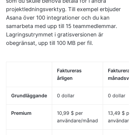
som du skulle behöva betala för i andra
projektledningsverktyg. Till exempel erbjuder
Asana över 100 integrationer och du kan
samarbeta med upp till 15 teammedlemmar.
Lagringsutrymmet i gratisversionen är
obegränsat, upp till 100 MB per fil.
Faktureras
Faktureras
årligen
månadsvis
Grundläggande
0 dollar
0 dollar
Premium
10,99 $ per
13,49 $ per
användare/månad
användare