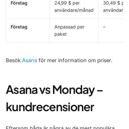
Företag
24,99 $ per
30,49 $ per
användare/månad
användare
Företag
Anpassad per
–
paket
Besök
Asana
för mer information om priser.
Asana vs Monday –
kundrecensioner
Eftersom båda är några av de mest populära