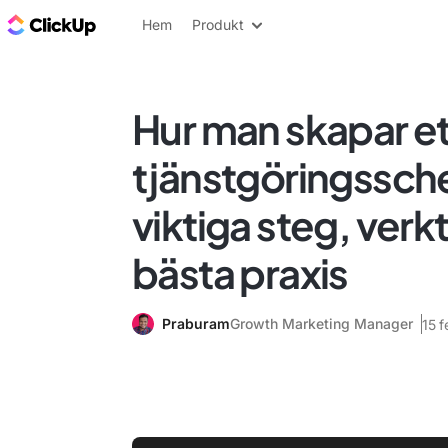
ClickUp-bloggen
Hem
Produkt
Hur man skapar et
tjänstgöringssc
viktiga steg, verk
bästa praxis
Praburam
Growth Marketing Manager
15 f