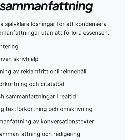
 sammanfattning
a självklara lösningar för att kondensera
sammanfattningar utan att förlora essensen.
ntering
iven skrivhjälp
ing av reklamfritt onlineinnehåll
örkortning och citatstöd
ch sammanfattningar i realtid
ig textförkortning och omskrivning
manfattning av konversationstexter
sammanfattning och redigering