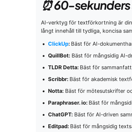
⏰ 60-sekunders
AI-verktyg för textförkortning är din
långt innehåll till tydliga, koncisa 
ClickUp
:
Bäst för AI-dokumentha
QuillBot:
Bäst för mångsidig AI-dr
TLDR Detta:
Bäst för sammanfattn
Scribbr:
Bäst för akademisk textf
Notta:
Bäst för mötesutskrifter o
Paraphraser. io:
Bäst för mångsid
ChatGPT:
Bäst för AI-driven sam
Editpad:
Bäst för mångsidig text