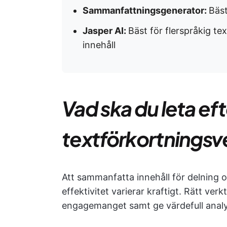
Sammanfattningsgenerator:
Bäst
Jasper AI:
Bäst för flerspråkig 
innehåll
Vad ska du leta efte
textförkortningsv
Att sammanfatta innehåll för delning 
effektivitet varierar kraftigt. Rätt v
engagemanget samt ge värdefull analy