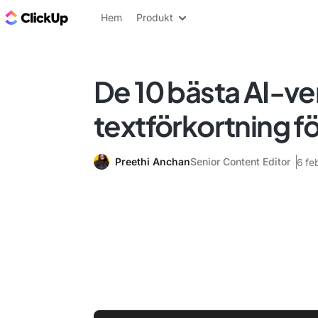
ClickUp-bloggen
Hem
Produkt
De 10 bästa AI-ve
textförkortning f
Preethi Anchan
Senior Content Editor
6 fe