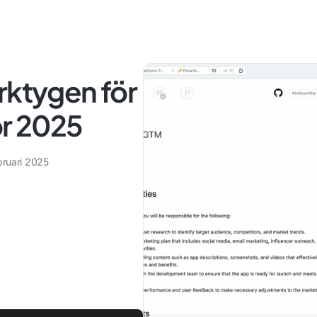
rktygen för
ör 2025
bruari 2025