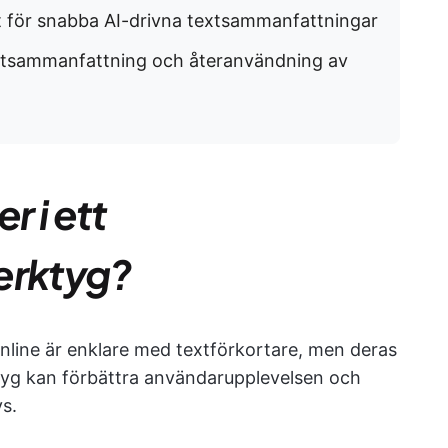
 för snabba AI-drivna textsammanfattningar
textsammanfattning och återanvändning av
r i ett
erktyg?
online är enklare med textförkortare, men deras
erktyg kan förbättra användarupplevelsen och
s.