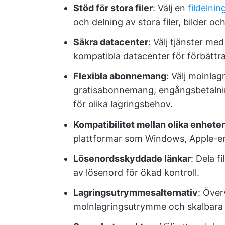
Stöd för stora filer
: Välj en
fildelni
och delning av stora filer, bilder och
Säkra datacenter
: Välj tjänster m
kompatibla datacenter för förbättr
Flexibla abonnemang
: Välj molnla
gratisabonnemang, engångsbetalning
för olika lagringsbehov.
Kompatibilitet mellan olika enheter
plattformar som Windows, Apple-en
Lösenordsskyddade länkar
: Dela f
av lösenord för ökad kontroll.
Lagringsutrymmesalternativ
: Över
molnlagringsutrymme och skalbara 