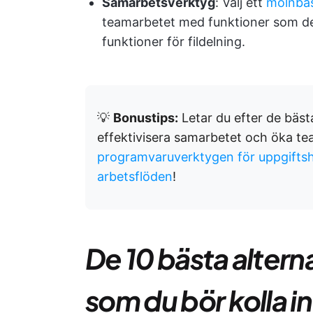
Samarbetsverktyg
: Välj ett
molnbas
teamarbetet med funktioner som del
funktioner för fildelning.
💡
Bonustips:
Letar du efter de bäst
effektivisera samarbetet och öka t
programvaruverktygen för uppgifts
arbetsflöden
!
De 10 bästa alterna
som du bör kolla in