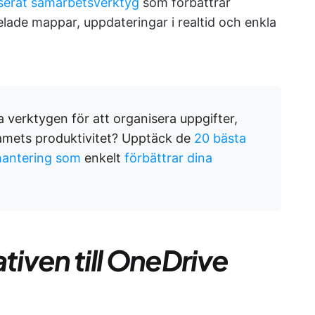
erat samarbetsverktyg
som förbättrar
ade mappar, uppdateringar i realtid och enkla
a verktygen för att organisera uppgifter,
eamets produktivitet? Upptäck de
20 bästa
hantering som
enkelt
förbättrar dina
tiven till OneDrive