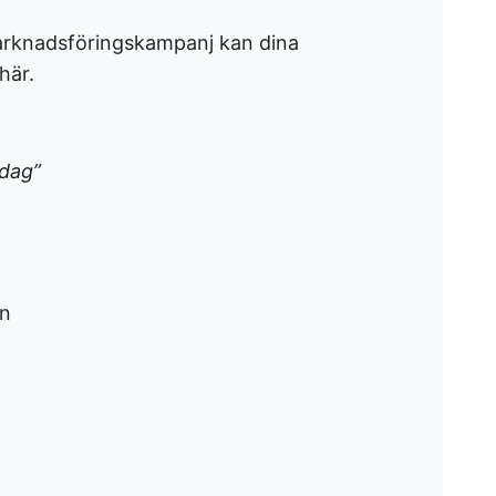
arknadsföringskampanj kan dina
här.
sdag”
n