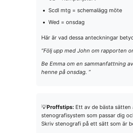
Scdl mtg = schemalägg möte
Wed = onsdag
Här är vad dessa anteckningar betyd
”Följ upp med John om rapporten o
Be Emma om en sammanfattning av 
henne på onsdag. ”
💡
Proffstips:
Ett av de bästa sätten a
stenografisystem som passar dig o
Skriv stenografi på ett sätt som är be