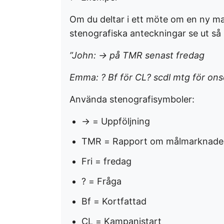
Om du deltar i ett möte om en ny m
stenografiska anteckningar se ut så 
”John: → på TMR senast fredag
Emma: ? Bf för CL? scdl mtg för on
Använda stenografisymboler:
→ = Uppföljning
TMR = Rapport om målmarknade
Fri = fredag
? = Fråga
Bf = Kortfattad
CL = Kampanjstart