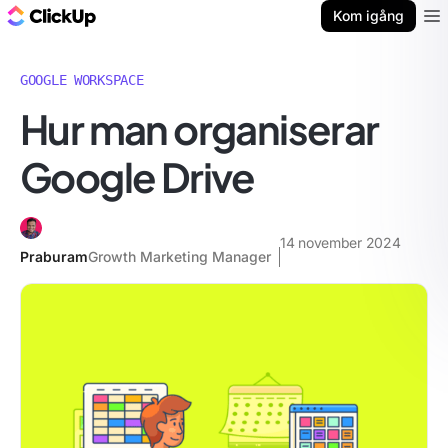
ClickUp-bloggen
Kom igång
Ope
GOOGLE WORKSPACE
Hur man organiserar
Google Drive
14 november 2024
Praburam
Growth Marketing Manager