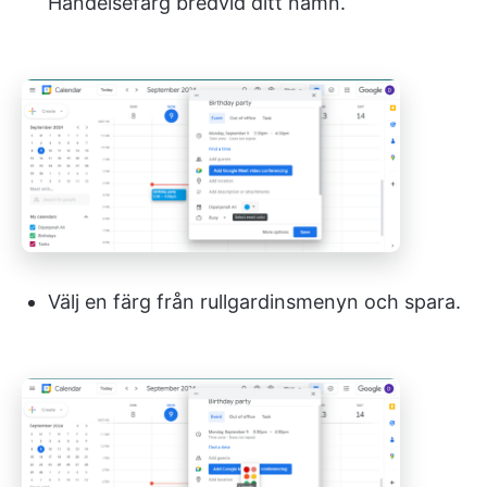
Händelsefärg bredvid ditt namn.
Välj en färg från rullgardinsmenyn och spara.