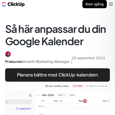
ClickUp-bloggen
Kom igång
Ope
Så här anpassar du din
Google Kalender
26 september 2024
Praburam
Growth Marketing Manager
Planera bättre med ClickUp-kalendern