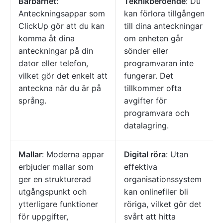
Bärbarhet
:
Teknikberoende
: Du
Anteckningsappar som
kan förlora tillgången
ClickUp gör att du kan
till dina anteckningar
komma åt dina
om enheten går
anteckningar på din
sönder eller
dator eller telefon,
programvaran inte
vilket gör det enkelt att
fungerar. Det
anteckna när du är på
tillkommer ofta
språng.
avgifter för
programvara och
datalagring.
Mallar
: Moderna appar
Digital röra
: Utan
erbjuder mallar som
effektiva
ger en strukturerad
organisationssystem
utgångspunkt och
kan onlinefiler bli
ytterligare funktioner
röriga, vilket gör det
för uppgifter,
svårt att hitta