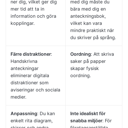
ner dig, vilket ger dig
med dig måste du
mer tid att ta in
bära med dig en
information och göra
anteckningsbok,
kopplingar.
vilket kan vara
mindre praktiskt när
du skriver på språng.
Färre distraktioner
:
Oordning
: Att skriva
Handskrivna
saker på papper
anteckningar
skapar fysisk
eliminerar digitala
oordning.
distraktioner som
aviseringar och sociala
medier.
Anpassning
: Du kan
Inte idealiskt för
enkelt rita diagram,
snabba miljöer
: För
skisser och andra
företagsanställda