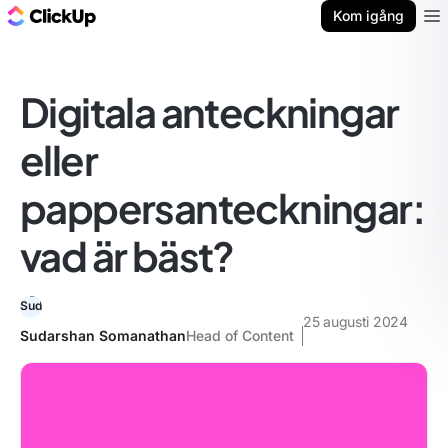
ClickUp-bloggen
Kom igång
Ope
Digitala anteckningar
eller
pappersanteckningar:
vad är bäst?
25 augusti 2024
Sudarshan Somanathan
Head of Content