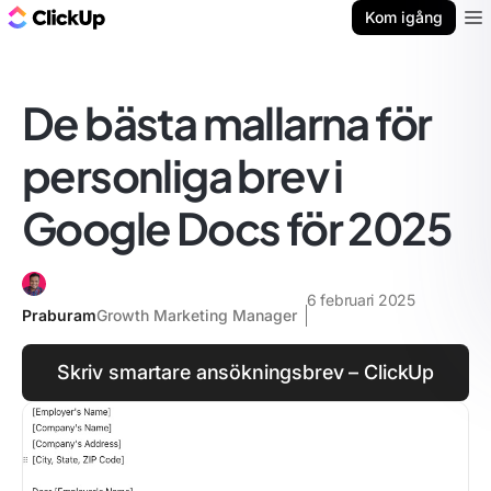
ClickUp-bloggen
Kom igång
Ope
De bästa mallarna för
personliga brev i
Google Docs för 2025
6 februari 2025
Praburam
Growth Marketing Manager
Skriv smartare ansökningsbrev – ClickUp