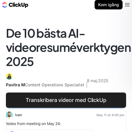
ClickUp-bloggen
Kom igång
Ope
De 10 bästa AI-
videoresuméverktygen
2025
8 maj 2025
Pavitra M
Content Operations Specialist
Transkribera videor med ClickUp