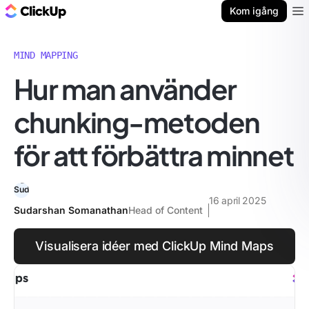
ClickUp-bloggen
Kom igång
Ope
MIND MAPPING
Hur man använder
chunking-metoden
för att förbättra minnet
16 april 2025
Sudarshan Somanathan
Head of Content
Visualisera idéer med ClickUp Mind Maps