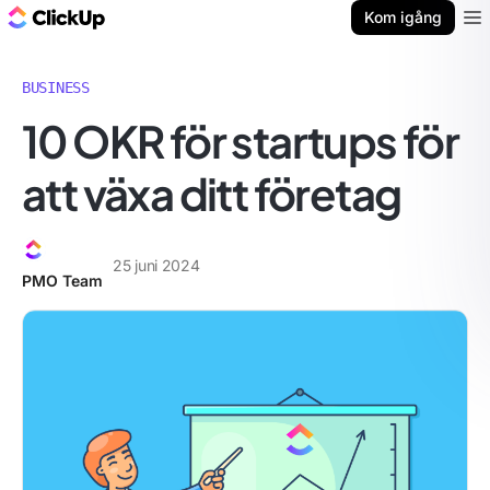
ClickUp-bloggen
Kom igång
Ope
BUSINESS
10 OKR för startups för
att växa ditt företag
25 juni 2024
PMO Team