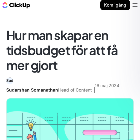
ClickUp-bloggen
Kom igång
Ope
Hur man skapar en
tidsbudget för att få
mer gjort
16 maj 2024
Sudarshan Somanathan
Head of Content