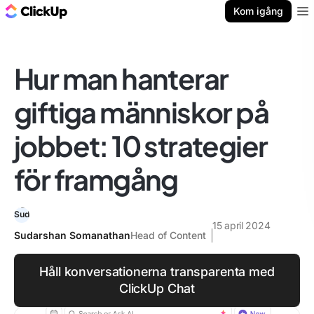
ClickUp-bloggen
Kom igång
Ope
Hur man hanterar
giftiga människor på
jobbet: 10 strategier
för framgång
15 april 2024
Sudarshan Somanathan
Head of Content
Håll konversationerna transparenta med
ClickUp Chat