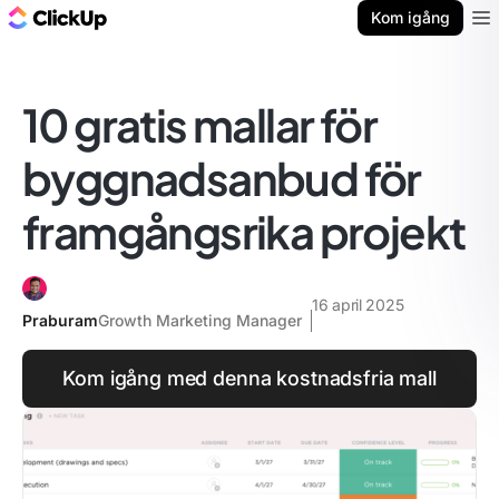
ClickUp-bloggen
Kom igång
Ope
10 gratis mallar för
byggnadsanbud för
framgångsrika projekt
16 april 2025
Praburam
Growth Marketing Manager
Kom igång med denna kostnadsfria mall