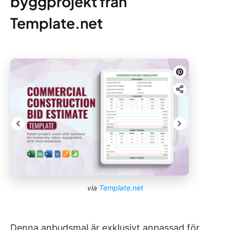
byggprojekt från
Template.net
via
Template.net
Denna anbudsmal är exklusivt anpassad för