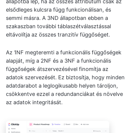
állapotba lép, ha az összes attribútum csak az
elsődleges kulcsra függ funkcionálisan, és
semmi másra. A 3ND állapotban ebben a
szakaszban további táblaszétválasztással
eltávolítja az összes tranzitív függőséget.
Az 1NF megteremti a funkcionális függőségek
alapját, míg a 2NF és a 3NF a funkcionális
függőségek átszervezésével finomítja az
adatok szervezését. Ez biztosítja, hogy minden
adatdarabot a leglogikusabb helyen tároljon,
csökkentve ezzel a redundanciákat és növelve
az adatok integritását.