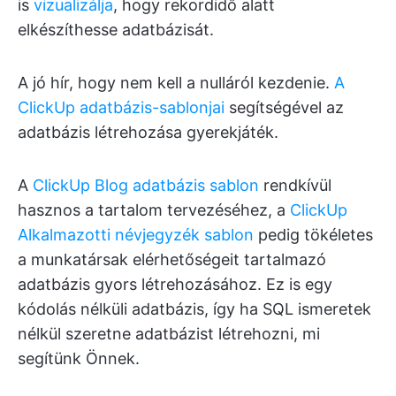
is
vizualizálja
, hogy rekordidő alatt
elkészíthesse adatbázisát.
A jó hír, hogy nem kell a nulláról kezdenie.
A
ClickUp adatbázis-sablonjai
segítségével az
adatbázis létrehozása gyerekjáték.
A
ClickUp Blog adatbázis sablon
rendkívül
hasznos a tartalom tervezéséhez, a
ClickUp
Alkalmazotti névjegyzék sablon
pedig tökéletes
a munkatársak elérhetőségeit tartalmazó
adatbázis gyors létrehozásához. Ez is egy
kódolás nélküli adatbázis, így ha SQL ismeretek
nélkül szeretne adatbázist létrehozni, mi
segítünk Önnek.