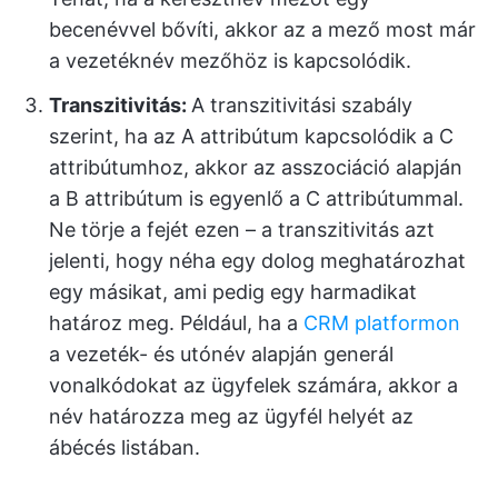
becenévvel bővíti, akkor az a mező most már
a vezetéknév mezőhöz is kapcsolódik.
Transzitivitás:
A transzitivitási szabály
szerint, ha az A attribútum kapcsolódik a C
attribútumhoz, akkor az asszociáció alapján
a B attribútum is egyenlő a C attribútummal.
Ne törje a fejét ezen – a transzitivitás azt
jelenti, hogy néha egy dolog meghatározhat
egy másikat, ami pedig egy harmadikat
határoz meg. Például, ha a
CRM platformon
a vezeték- és utónév alapján generál
vonalkódokat az ügyfelek számára, akkor a
név határozza meg az ügyfél helyét az
ábécés listában.