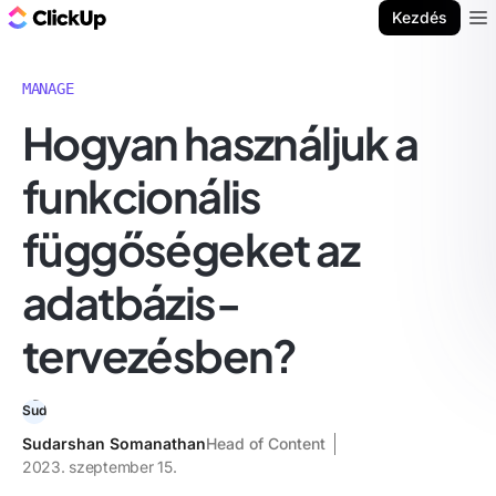
ClickUp blog
Kezdés
Ope
MANAGE
Hogyan használjuk a
funkcionális
függőségeket az
adatbázis-
tervezésben?
Sudarshan Somanathan
Head of Content
2023. szeptember 15.