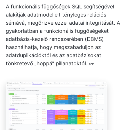
A funkcionális függőségek SQL segítségével
alakítják adatmodelleit tényleges relációs
sémává, megőrizve ezzel adatai integritását. A
gyakorlatban a funkcionális függőségeket
adatbázis-kezelő rendszerében (DBMS)
használhatja, hogy megszabaduljon az
adatduplikációktól és az adatbázisokat
tönkretevő „hoppá” pillanatoktól. 👀