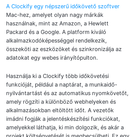
A Clockify egy népszerű időkövető szoftver
Mac-hez, amelyet olyan nagy márkák
használnak, mint az Amazon, a Hewlett
Packard és a Google. A platform kiváló
alkalmazkodóképességgel rendelkezik,
összeköti az eszközöket és szinkronizálja az
adatokat egy webes irányítópulton.
Használja ki a Clockify több időkövetési
funkcióját, például a naptárat, a munkaidő-
nyilvántartást és az automatikus nyomkövetőt,
amely rögzíti a különböző webhelyeken és
alkalmazásokban eltöltött időt. A vezetők
imádni fogják a jelentéskészítési funkciókat,
amelyekkel láthatja, ki min dolgozik, és akár a
projekt költségvetését is megbecsülheti. Ez egy