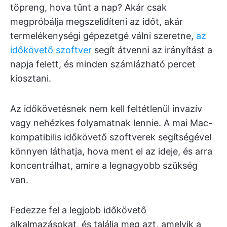
töpreng, hova tűnt a nap? Akár csak
megpróbálja megszelídíteni az időt, akár
termelékenységi gépezetgé válni szeretne,
az
időkövető szoftver
segít átvenni az irányítást a
napja felett, és minden számlázható percet
kiosztani.
Az időkövetésnek nem kell feltétlenül invazív
vagy nehézkes folyamatnak lennie. A mai Mac-
kompatibilis időkövető szoftverek segítségével
könnyen láthatja, hova ment el az ideje, és arra
koncentrálhat, amire a legnagyobb szükség
van.
Fedezze fel a legjobb időkövető
alkalmazásokat, és találja meg azt, amelyik a