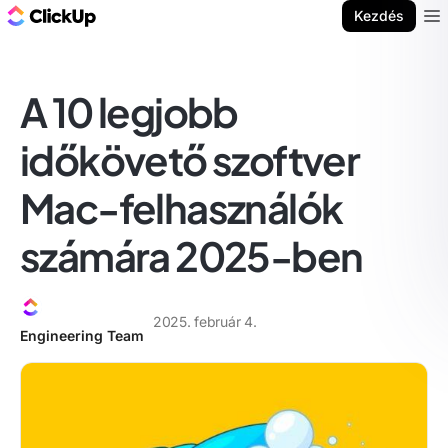
ClickUp blog
Kezdés
Ope
A 10 legjobb
időkövető szoftver
Mac-felhasználók
számára 2025-ben
2025. február 4.
Engineering Team