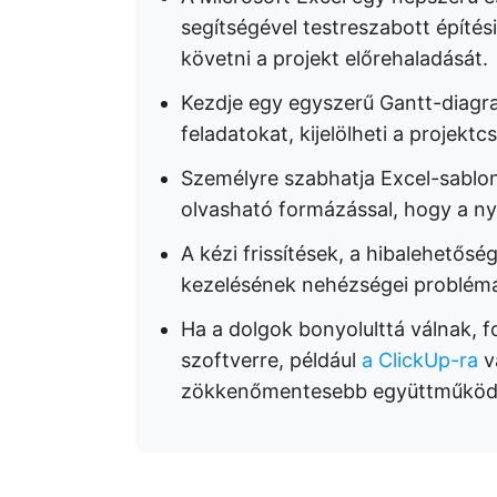
segítségével testreszabott építés
követni a projekt előrehaladását.
Kezdje egy egyszerű Gantt-diagra
feladatokat, kijelölheti a projektc
Személyre szabhatja Excel-sablo
olvasható formázással, hogy a n
A kézi frissítések, a hibalehetős
kezelésének nehézségei problémá
Ha a dolgok bonyolulttá válnak, 
szoftverre, például
a ClickUp-ra
va
zökkenőmentesebb együttműködés