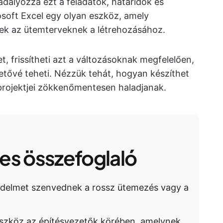
dályozza ezt a feladatok, határidők és
soft Excel egy olyan eszköz, amely
nek az ütemterveknek a létrehozásához.
t, frissítheti azt a változásoknak megfelelően,
tővé teheti. Nézzük tehát, hogyan készíthet
projektjei zökkenőmentesen haladjanak.
s összefoglaló
sedelmet szenvednek a rossz ütemezés vagy a
eszköz az építésvezetők körében, amelynek