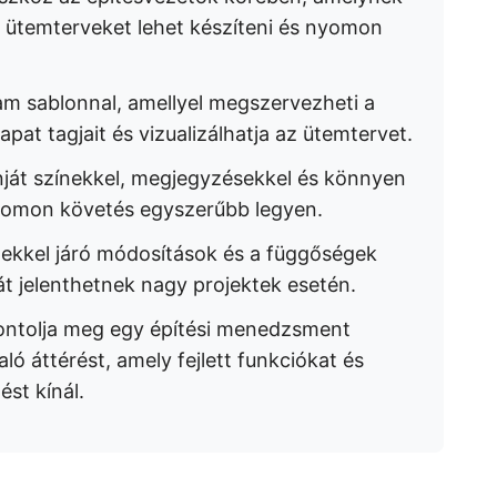
i ütemterveket lehet készíteni és nyomon
m sablonnal, amellyel megszervezheti a
sapat tagjait és vizualizálhatja az ütemtervet.
nját színekkel, megjegyzésekkel és könnyen
yomon követés egyszerűbb legyen.
égekkel járó módosítások és a függőségek
t jelenthetnek nagy projektek esetén.
fontolja meg egy építési menedzsment
ló áttérést, amely fejlett funkciókat és
t kínál.