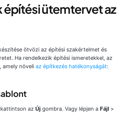
 építési ütemtervet az
észítése ötvözi az építési szakértelmet és
tet. Ha rendelkezik építési ismeretekkel, az
, amely növeli
az építkezés hatékonyságát
:
sablont
 kattintson az
Új
gombra. Vagy lépjen a
Fájl
>