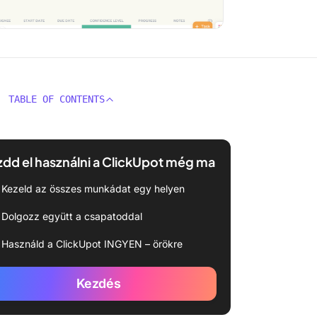
TABLE OF CONTENTS
dd el használni a ClickUpot még ma
Kezeld az összes munkádat egy helyen
Dolgozz együtt a csapatoddal
Használd a ClickUpot INGYEN – örökre
Kezdés