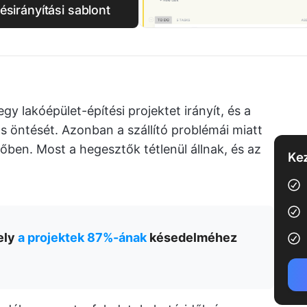
ésirányítási sablont
gy lakóépület-építési projektet irányít, és a
 öntését. Azonban a szállító problémái miatt
ben. Most a hegesztők tétlenül állnak, és az
Kez
ely
a projektek 87%-ának
késedelméhez