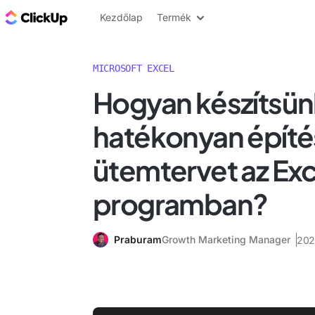
ClickUp blog
Kezdőlap
Termék
MICROSOFT EXCEL
Hogyan készítsün
hatékonyan építé
ütemtervet az Exc
programban?
Praburam
Growth Marketing Manager
2025