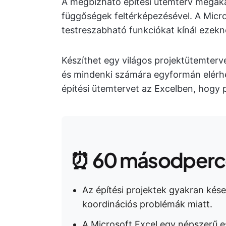
A megbízható építési ütemterv megaka
függőségek feltérképezésével. A Micro
testreszabható funkciókat kínál ezek
Készíthet egy világos projektütemterve
és mindenki számára egyformán elérhe
építési ütemtervet az Excelben, hogy 
⏰ 60 másodperce
Az építési projektek gyakran ké
koordinációs problémák miatt.
A Microsoft Excel egy népszerű 