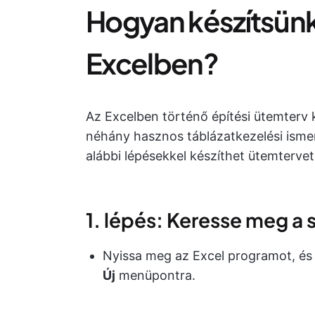
Hogyan készítsünk
Excelben?
Az Excelben történő építési ütemterv k
néhány hasznos táblázatkezelési ismere
alábbi lépésekkel készíthet ütemtervet
1. lépés: Keresse meg a 
Nyissa meg az Excel programot, és
Új
menüpontra.