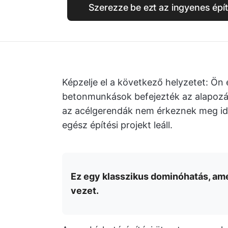
Szerezze be ezt az ingyenes épít
Képzelje el a következő helyzetet: Ön e
betonmunkások befejezték az alapozás
az acélgerendák nem érkeznek meg idő
egész építési projekt leáll.
Ez egy klasszikus dominóhatás, am
vezet.