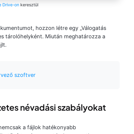
e Drive-on
keresztül
okumentumot, hozzon létre egy „Válogatás
es tárolóhelyként. Miután meghatározza a
lt.
ervező szoftver
etes névadási szabályokat
 nemcsak a fájlok hatékonyabb