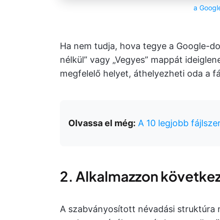
a Googl
Ha nem tudja, hova tegye a Google-d
nélkül” vagy „Vegyes” mappát ideiglen
megfelelő helyet, áthelyezheti oda a fáj
Olvassa el még:
A 10 legjobb fájlsz
2. Alkalmazzon következ
A szabványosított névadási struktúra