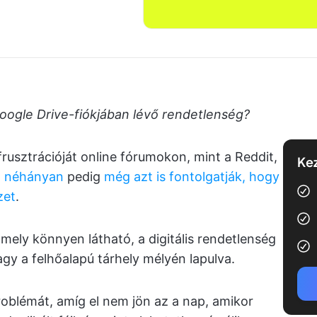
Google Drive-fiókjában lévő rendetlenség?
frusztrációját online fórumokon, mint a Reddit,
Kez
,
néhányan
pedig
még azt is fontolgatják, hogy
zet
.
amely könnyen látható, a digitális rendetlenség
gy a felhőalapú tárhely mélyén lapulva.
roblémát, amíg el nem jön az a nap, amikor