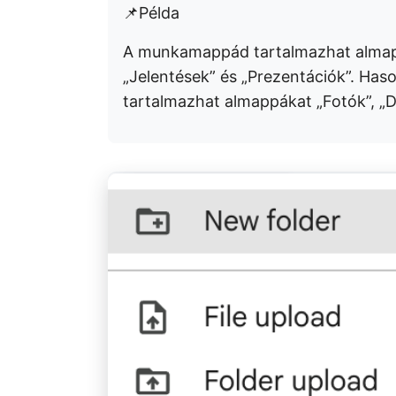
📌Példa
A munkamappád tartalmazhat almapp
„Jelentések” és „Prezentációk”. Ha
tartalmazhat almappákat „Fotók”, „