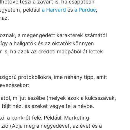
hetővé teszi a zavart is, ha csapatban
egyetem, például
a Harvard
és
a Purdue
,
maz.
znak, a megengedett karakterek számától
 így a hallgatók és az oktatók könnyen
 is, ha azok az eredeti mappából át lettek
szigorú protokollokra, íme néhány tipp, amit
nevezésekor:
tól, mi jut eszébe (melyek azok a kulcsszavak,
fájlt néz, és ezeket vegye fel a névbe.
ól a konkrét felé. Például: Marketing
zió (Adja meg a negyedévet, az évet és a