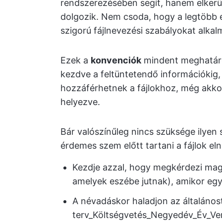
rendszerezésében segít, hanem elkerül
dolgozik. Nem csoda, hogy a legtöbb 
szigorú fájlnevezési szabályokat alkal
Ezek a
konvenciók
mindent meghatáro
kezdve a feltüntetendő információkig,
hozzáférhetnek a fájlokhoz, még akkor
helyezve.
Bár valószínűleg nincs szüksége ilyen 
érdemes szem előtt tartani a fájlok el
Kezdje azzal, hogy megkérdezi magá
amelyek eszébe jutnak), amikor egy 
A névadáskor haladjon az általánost
terv_Költségvetés_Negyedév_Év_Ver