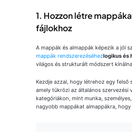
1. Hozzon létre mappáka
fájlokhoz
A mappák és almappák képezik a jól sz
mappák rendszerezéséhez
logikus és 
világos és strukturált módszert kínáln
Kezdje azzal, hogy létrehoz egy felső 
amely tükrözi az általános szervezési 
kategóriákon, mint munka, személyes, 
nagyobb mappákat almappákra, hogy to