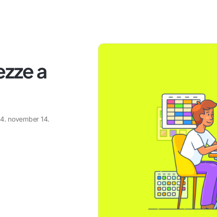
zze a
4. november 14.