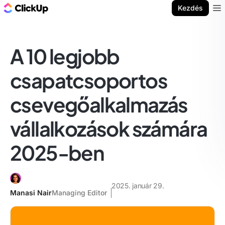
ClickUp blog
Kezdés
Ope
A 10 legjobb
csapatcsoportos
csevegőalkalmazás
vállalkozások számára
2025-ben
2025. január 29.
Manasi Nair
Managing Editor