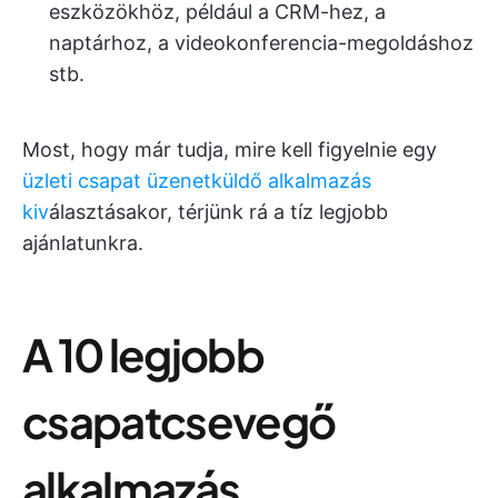
eszközökhöz, például a CRM-hez, a
naptárhoz, a videokonferencia-megoldáshoz
stb.
Most, hogy már tudja, mire kell figyelnie egy
üzleti csapat üzenetküldő alkalmazás
kiv
álasztásakor, térjünk rá a tíz legjobb
ajánlatunkra.
A 10 legjobb
csapatcsevegő
alkalmazás