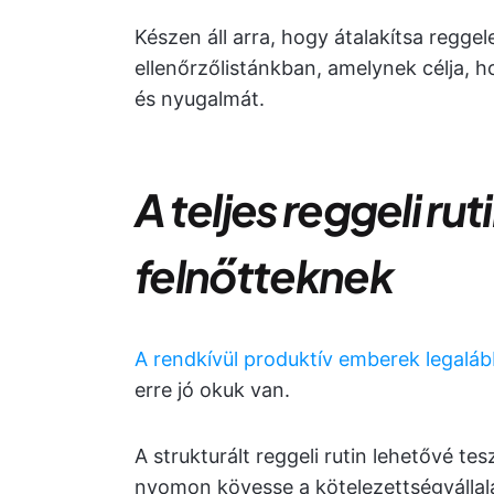
Készen áll arra, hogy átalakítsa reggele
ellenőrzőlistánkban, amelynek célja, 
és nyugalmát.
A teljes reggeli rut
felnőtteknek
A rendkívül produktív emberek legalá
erre jó okuk van.
A strukturált reggeli rutin lehetővé t
nyomon kövesse a kötelezettségvállalá