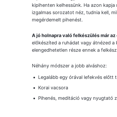
kipihenten kelhessünk. Ha azon kapja
izgalmas sorozatot néz, tudnia kell, m
megérdemelt pihenést.
A jó holnapra való felkészülés már a
előkészíted a ruhádat vagy átnézed a 
elengedhetetlen része ennek a felkész
Néhány módszer a jobb alváshoz:
Legalább egy órával lefekvés előtt 
Korai vacsora
Pihenés, meditáció vagy nyugtató ze