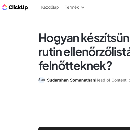
ClickUp blog
Kezdőlap
Termék
Hogyan készítsün
rutin ellenőrzőlist
felnőtteknek?
Sudarshan Somanathan
Head of Content