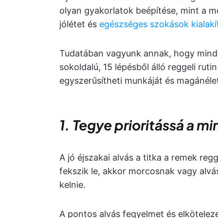
olyan gyakorlatok beépítése, mint a m
jólétet és
egészséges szokások kialakí
Tudatában vagyunk annak, hogy mindenk
sokoldalú, 15 lépésből álló reggeli rutin
egyszerűsítheti munkáját és magánélet
1. Tegye prioritássá a mi
A jó éjszakai alvás a titka a remek re
fekszik le, akkor morcosnak vagy alvá
kelnie.
A pontos alvás fegyelmet és elkötelez