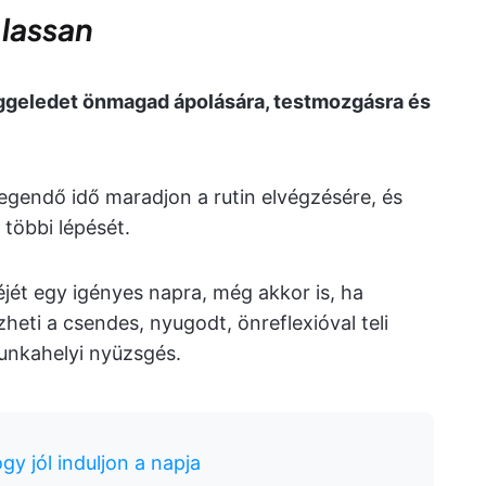
 lassan
ggeledet önmagad ápolására, testmozgásra és
legendő idő maradjon a rutin elvégzésére, és
a többi lépését.
éjét egy igényes napra, még akkor is, ha
zheti a csendes, nyugodt, önreflexióval teli
unkahelyi nyüzsgés.
ogy jól induljon a napja