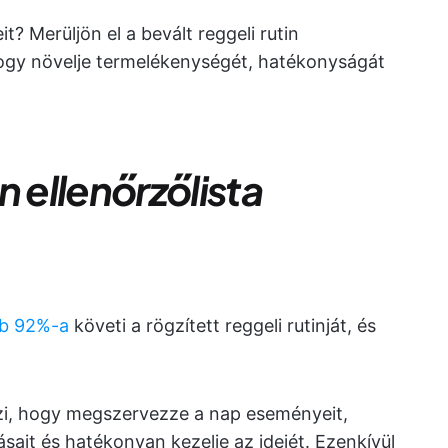
it? Merüljön el a bevált reggeli rutin
hogy növelje termelékenységét, hatékonyságát
in ellenőrzőlista
bb 92%-a
követi a rögzített reggeli rutinját, és
eszi, hogy megszervezze a nap eseményeit,
sait és hatékonyan kezelje az idejét. Ezenkívül