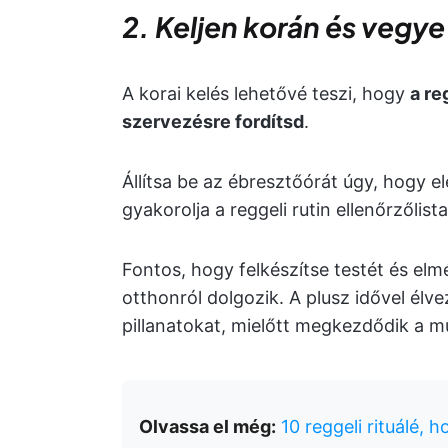
2. Keljen korán és vegye
A korai kelés lehetővé teszi, hogy
a re
szervezésre fordítsd
.
Állítsa be az ébresztőórát úgy, hogy e
gyakorolja a reggeli rutin ellenőrzőlist
Fontos, hogy felkészítse testét és elm
otthonról dolgozik. A plusz idővel élve
pillanatokat, mielőtt megkezdődik a m
Olvassa el még:
10 reggeli rituálé, h