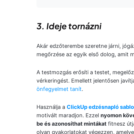
3. Ideje tornázni
Akár edzőterembe szeretne járni, jógázn
megőrzése az egyik első dolog, amit m
A testmozgás erősíti a testet, megelő
vérkeringést. Emellett jelentősen javítj
önfegyelmet tanít
.
Használja a
ClickUp edzésnapló sablo
motivált maradjon. Ezzel
nyomon követ
be és azonosíthat mintákat
fitnesz út
olyan gyakorlatokat végezzen, amelye