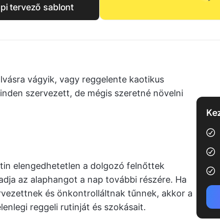
pi tervező sablont
lvásra vágyik, vagy reggelente kaotikus
inden szervezett, de mégis szeretné növelni
Kez
rutin elengedhetetlen a dolgozó felnőttek
dja az alaphangot a nap további részére. Ha
ervezettnek és önkontrolláltnak tűnnek, akkor a
enlegi reggeli rutinját és szokásait.