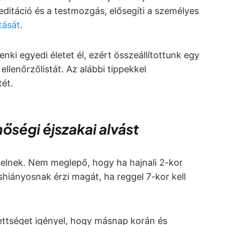
editáció és a testmozgás, elősegíti a személyes
tását
.
i egyedi életet él, ezért összeállítottunk egy
 ellenőrzőlistát. Az alábbi tippekkel
ét.
nőségi éjszakai alvást
ggelnek. Nem meglepő, hogy ha hajnali 2-kor
shiányosnak érzi magát, ha reggel 7-kor kell
ettséget igényel, hogy másnap korán és