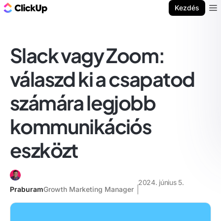
ClickUp blog
Kezdés
Ope
Slack vagy Zoom:
válaszd ki a csapatod
számára legjobb
kommunikációs
eszközt
2024. június 5.
Praburam
Growth Marketing Manager