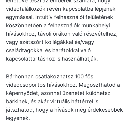
lehetővé teszi az emberek számára, hogy
videotalálkozók révén kapcsolatba lépjenek
egymással. Intuitív felhasználói felületének
köszönhetően a felhasználók munkahelyi
hívásokhoz, távoli órákon való részvételhez,
vagy szétszórt kollégákkal és/vagy
családtagokkal és barátokkal való
kapcsolattartáshoz is használhatják.
Bárhonnan csatlakozhatsz 100 fős
videocsoportos hívásokhoz. Megoszthatod a
képernyődet, azonnal üzenetet küldhetsz
bárkinek, és akár virtuális háttérrel is
játszhatod, hogy a hívások még érdekesebbek
legyenek.