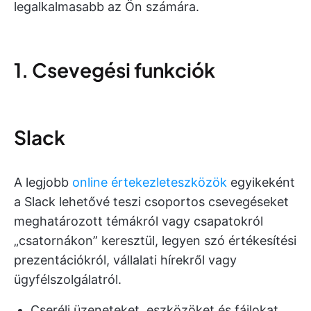
legalkalmasabb az Ön számára.
1. Csevegési funkciók
Slack
A legjobb
online értekezleteszközök
egyikeként
a Slack lehetővé teszi csoportos csevegéseket
meghatározott témákról vagy csapatokról
„csatornákon” keresztül, legyen szó értékesítési
prezentációkról, vállalati hírekről vagy
ügyfélszolgálatról.
Cserélj üzeneteket, eszközöket és fájlokat