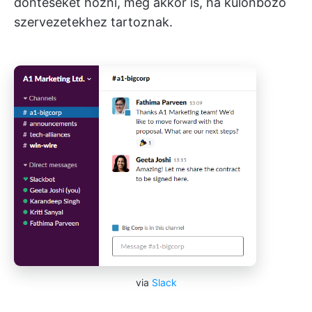
döntéseket hozni, még akkor is, ha különböző
szervezetekhez tartoznak.
via
Slack