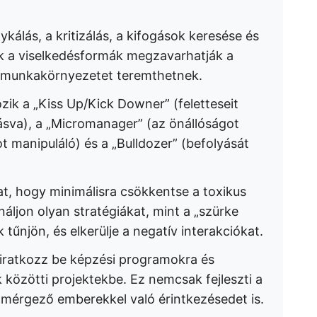
tykálás, a kritizálás, a kifogások keresése és
k a viselkedésformák megzavarhatják a
s munkakörnyezetet teremthetnek.
zik a „Kiss Up/Kick Downer” (feletteseit
áásva), a „Micromanager” (az önállóságot
got manipuláló) és a „Bulldozer” (befolyását
t, hogy minimálisra csökkentse a toxikus
náljon olyan stratégiákat, mint a „szürke
tűnjön, és elkerülje a negatív interakciókat.
: iratkozz be képzési programokra és
közötti projektekbe. Ez nemcsak fejleszti a
mérgező emberekkel való érintkezésedet is.