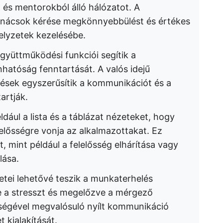
 és mentorokból álló hálózatot. A
anácsok kérése megkönnyebbülést és értékes
elyzetek kezelésébe.
együttműködési funkciói segítik a
nhatóság fenntartását. A valós idejű
ések egyszerűsítik a kommunikációt és a
artják.
dául a lista és a táblázat nézeteket, hogy
elősségre vonja az alkalmazottakat. Ez
, mint például a felelősség elhárítása vagy
ása.
etei lehetővé teszik a munkaterhelés
e a stresszt és megelőzve a mérgező
tségével megvalósuló nyílt kommunikáció
 kialakítását.