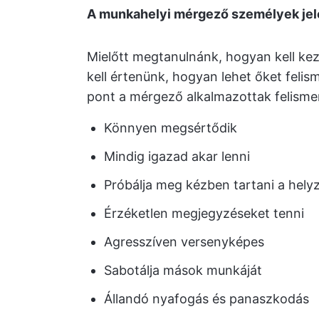
A munkahelyi mérgező személyek jele
Mielőtt megtanulnánk, hogyan kell ke
kell értenünk, hogyan lehet őket felisme
pont a mérgező alkalmazottak felisme
Könnyen megsértődik
Mindig igazad akar lenni
Próbálja meg kézben tartani a hely
Érzéketlen megjegyzéseket tenni
Agresszíven versenyképes
Sabotálja mások munkáját
Állandó nyafogás és panaszkodás