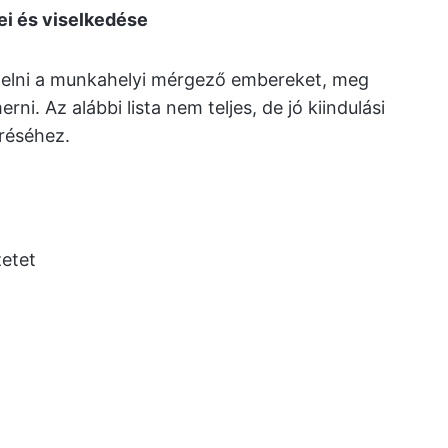
i és viselkedése
zelni a munkahelyi mérgező embereket, meg
rni. Az alábbi lista nem teljes, de jó kiindulási
réséhez.
zetet