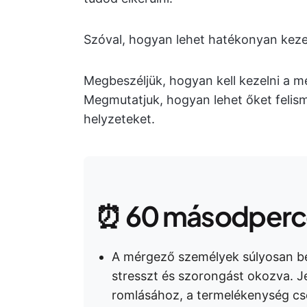
Szóval, hogyan lehet hatékonyan kez
Megbeszéljük, hogyan kell kezelni a 
Megmutatjuk, hogyan lehet őket felism
helyzeteket.
⏰ 60 másodperce
A mérgező személyek súlyosan be
stresszt és szorongást okozva. J
romlásához, a termelékenység c