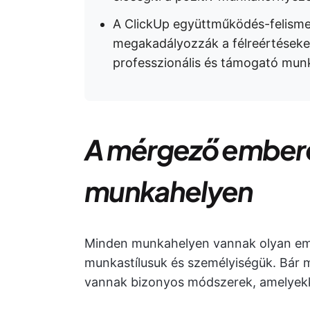
A ClickUp együttműködés-felisme
megakadályozzák a félreértéseket 
professzionális és támogató munk
A mérgező embere
munkahelyen
Minden munkahelyen vannak olyan emb
munkastílusuk és személyiségük. Bár 
vannak bizonyos módszerek, amelyekke