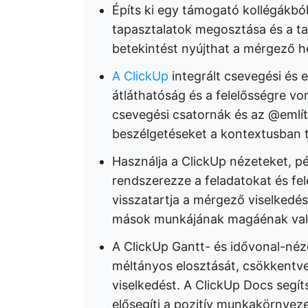
Építs ki egy támogató kollégákból
tapasztalatok megosztása és a t
betekintést nyújthat a mérgező h
A ClickUp
integrált csevegési és 
átláthatóság és a felelősségre vo
csevegési csatornák és az @említ
beszélgetéseket a kontextusban t
Használja a ClickUp nézeteket, pél
rendszerezze a feladatokat és fel
visszatartja a mérgező viselkedést
mások munkájának magáénak vall
A ClickUp Gantt- és idővonal-néz
méltányos elosztását, csökkentv
viselkedést. A ClickUp Docs segí
elősegíti a pozitív munkakörnyezet