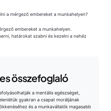
elni a mérgező embereket a munkahelyen?
mérgező embereket a munkahelyen.
erni, határokat szabni és kezelni a nehéz
s összefoglaló
folyásolhatják a mentális egészséget,
elenlétük gyakran a csapat moráljának
sökkenéséhez és a munkavállalók magasabb