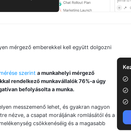
yen mérgező emberekkel kell együtt dolgozni
Kez
lmérése szerint
a munkahelyi mérgező
kkal rendelkező munkavállalók 76%-a úgy
gatívan befolyásolta a munka.
lyen messzemenő lehet, és gyakran nagyon
tre nézve, a csapat moráljának romlásától és a
ermelékenység csökkenéséig és a magasabb