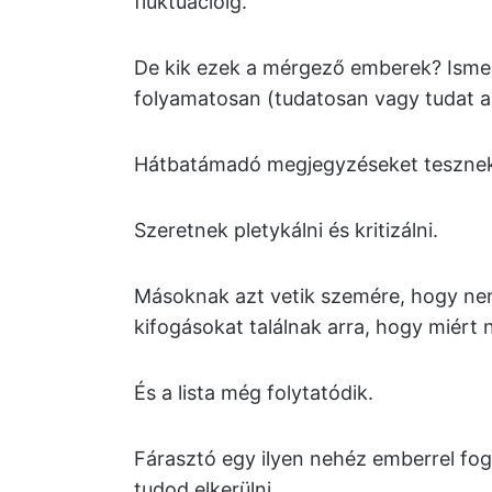
fluktuációig.
De kik ezek a mérgező emberek? Ismer
folyamatosan (tudatosan vagy tudat a
Hátbatámadó megjegyzéseket tesznek,
Szeretnek pletykálni és kritizálni.
Másoknak azt vetik szemére, hogy nem
kifogásokat találnak arra, hogy miért n
És a lista még folytatódik.
Fárasztó egy ilyen nehéz emberrel fogl
tudod elkerülni.