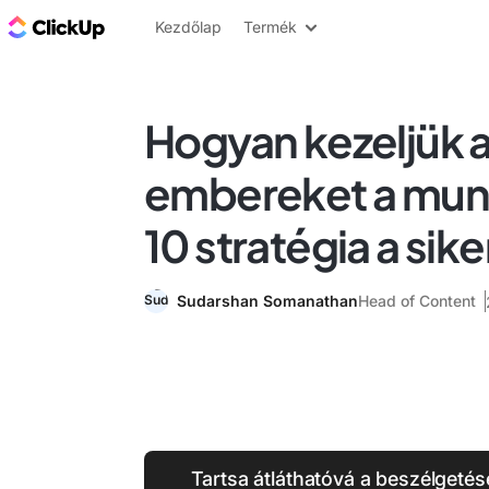
ClickUp blog
Kezdőlap
Termék
Hogyan kezeljük 
embereket a mun
10 stratégia a sik
Sudarshan Somanathan
Head of Content
Tartsa átláthatóvá a beszélgetés