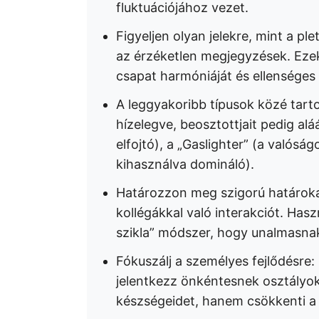
fluktuációjához vezet.
Figyeljen olyan jelekre, mint a ple
az érzéketlen megjegyzések. Eze
csapat harmóniáját és ellensége
A leggyakoribb típusok közé tarto
hízelegve, beosztottjait pedig al
elfojtó), a „Gaslighter” (a valósá
kihasználva domináló).
Határozzon meg szigorú határoka
kollégákkal való interakciót. Hasz
szikla” módszer, hogy unalmasnak 
Fókuszálj a személyes fejlődésre
jelentkezz önkéntesnek osztályok 
készségeidet, hanem csökkenti a 