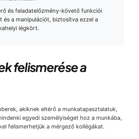
rő és feladatelőzmény-követő funkciói
és a manipulációt, biztosítva ezzel a
ahelyi légkört.
k felismerése a
erek, akiknek eltérő a munkatapasztalatuk,
mindenki egyedi személyiséget hoz a munkába,
l felismerhetjük a mérgező kollégákat.