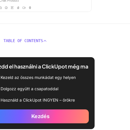
TABLE OF CONTENTS
dd el használni a ClickUpot még ma
Kezeld az összes munkádat egy helyen
Dolgozz együtt a csapatoddal
Használd a ClickUpot INGYEN – örökre
Kezdés