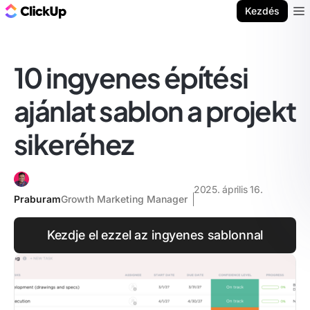
ClickUp blog
Kezdés
Ope
10 ingyenes építési
ajánlat sablon a projekt
sikeréhez
2025. április 16.
Praburam
Growth Marketing Manager
Kezdje el ezzel az ingyenes sablonnal