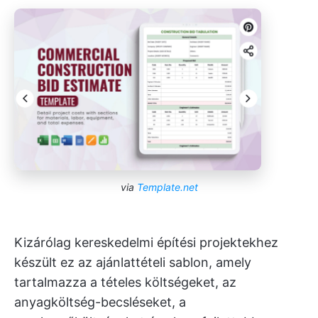
via
Template.net
Kizárólag kereskedelmi építési projektekhez
készült ez az ajánlattételi sablon, amely
tartalmazza a tételes költségeket, az
anyagköltség-becsléseket, a