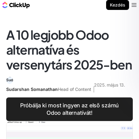
ClickUp blog
Kezdés
Ope
A 10 legjobb Odoo
alternatíva és
versenytárs 2025-ben
2025. május 13.
Sudarshan Somanathan
Head of Content
Próbálja ki most ingyen az első számú
Odoo alternatívát!