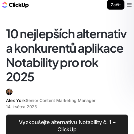
ClickUp blog
Začít
Ope
10 nejlepších alternativ
a konkurentů aplikace
Notability pro rok
2025
Alex York
Senior Content Marketing Manager
14. května 2025
Vyzkoušejte alternativu Notability č. 1 –
ClickUp