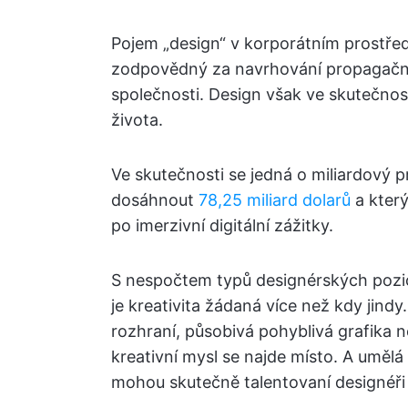
Pojem „design“ v korporátním prostřed
zodpovědný za navrhování propagačníc
společnosti. Design však ve skutečno
života.
Ve skutečnosti se jedná o miliardový 
dosáhnout
78,25 miliard dolarů
a který
po imerzivní digitální zážitky.
S nespočtem typů designérských pozic
je kreativita žádaná více než kdy jindy
rozhraní, působivá pohyblivá grafika 
kreativní mysl se najde místo. A umělá 
mohou skutečně talentovaní designéři