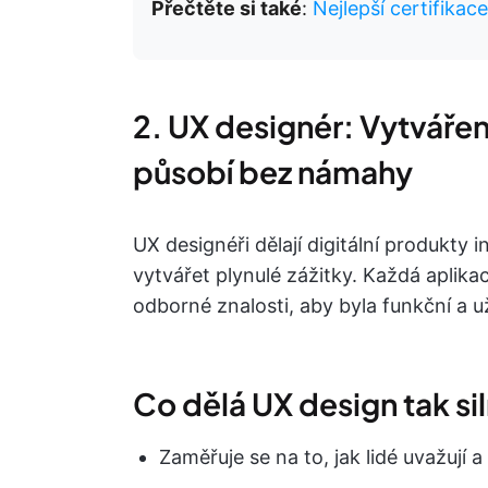
Přečtěte si také
:
Nejlepší certifikac
2. UX designér: Vytváření
působí bez námahy
UX designéři dělají digitální produkty i
vytvářet plynulé zážitky. Každá aplika
odborné znalosti, aby byla funkční a už
Co dělá UX design tak s
Zaměřuje se na to, jak lidé uvažují a