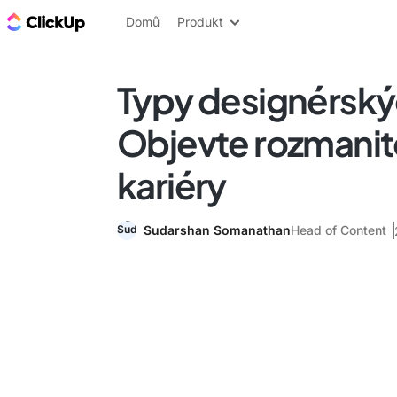
ClickUp blog
Domů
Produkt
Typy designérskýc
Objevte rozmanité
kariéry
Sudarshan Somanathan
Head of Content