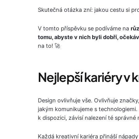
Skutečná otázka zní: jakou cestu si p
V tomto příspěvku se podíváme na
růz
tomu, abyste v nich byli dobří, oček
na to! 🚀
Nejlepší kariéry v
Design ovlivňuje vše. Ovlivňuje značky,
jakým komunikujeme s technologiemi. S
k dispozici, závisí nalezení té správné
Každá kreativní kariéra přináší nápady