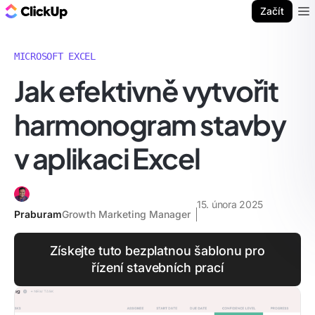
ClickUp blog
Začít
Ope
MICROSOFT EXCEL
Jak efektivně vytvořit
harmonogram stavby
v aplikaci Excel
15. února 2025
Praburam
Growth Marketing Manager
Získejte tuto bezplatnou šablonu pro
řízení stavebních prací