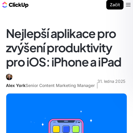
ClickUp blog
Začít
Ope
Nejlepší aplikace pro
zvýšení produktivity
pro iOS: iPhone a iPad
31. ledna 2025
Alex York
Senior Content Marketing Manager