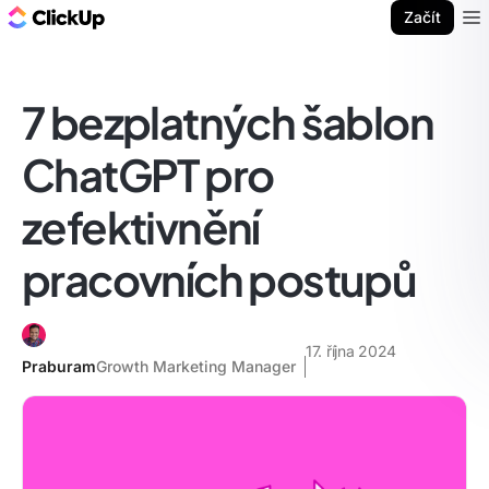
ClickUp blog
Začít
Ope
7 bezplatných šablon
ChatGPT pro
zefektivnění
pracovních postupů
17. října 2024
Praburam
Growth Marketing Manager