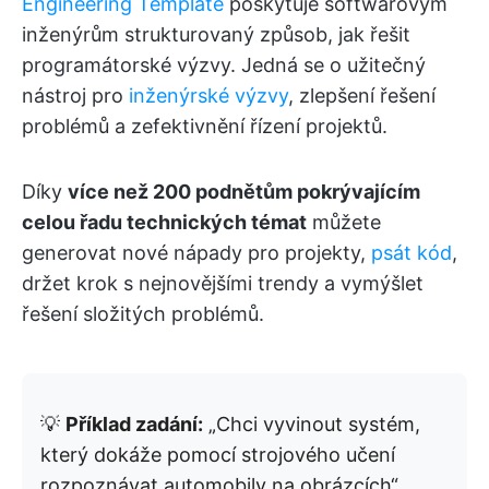
Engineering Template
poskytuje softwarovým
inženýrům strukturovaný způsob, jak řešit
programátorské výzvy. Jedná se o užitečný
nástroj pro
inženýrské výzvy
, zlepšení řešení
problémů a zefektivnění řízení projektů.
Díky
více než 200 podnětům pokrývajícím
celou řadu technických témat
můžete
generovat nové nápady pro projekty,
psát kód
,
držet krok s nejnovějšími trendy a vymýšlet
řešení složitých problémů.
💡
Příklad zadání:
„Chci vyvinout systém,
který dokáže pomocí strojového učení
rozpoznávat automobily na obrázcích“