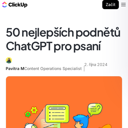
ClickUp blog
Začít
Ope
50 nejlepších podnětů
ChatGPT pro psaní
2. října 2024
Pavitra M
Content Operations Specialist