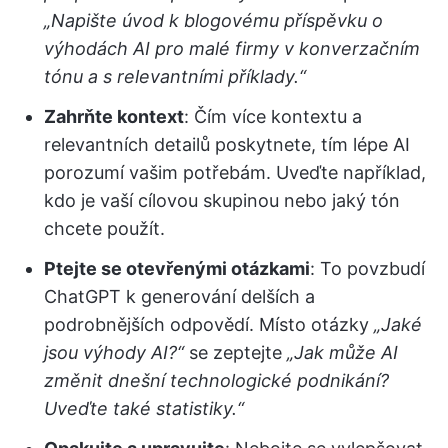
„Napište úvod k blogovému příspěvku o
výhodách AI pro malé firmy v konverzačním
tónu a s relevantními příklady.“
Zahrňte kontext
: Čím více kontextu a
relevantních detailů poskytnete, tím lépe AI
porozumí vašim potřebám. Uveďte například,
kdo je vaší cílovou skupinou nebo jaký tón
chcete použít.
Ptejte se otevřenými otázkami
: To povzbudí
ChatGPT k generování delších a
podrobnějších odpovědí. Místo otázky
„Jaké
jsou výhody AI?“
se zeptejte
„Jak může AI
změnit dnešní technologické podnikání?
Uveďte také statistiky.“