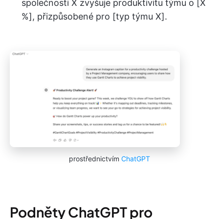
společnosti X zvyšuje produktivitu týmu o [X
%], přizpůsobené pro [typ týmu X].
prostřednictvím
ChatGPT
Podněty ChatGPT pro