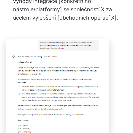
výhody integrace [konkrétního
nástroje/platformy] se společností X za
účelem vylepšení [obchodních operací X].