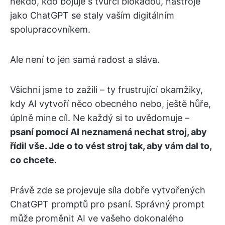
někdo, kdo bojuje s tvůrčí blokádou, nástroje
jako ChatGPT se staly vaším digitálním
spolupracovníkem.
Ale není to jen samá radost a sláva.
Všichni jsme to zažili – ty frustrující okamžiky,
kdy AI vytvoří něco obecného nebo, ještě hůře,
úplně mine cíl. Ne každý si to uvědomuje –
psaní pomocí AI neznamená nechat stroj, aby
řídil vše. Jde o to vést stroj tak, aby vám dal to,
co chcete.
Právě zde se projevuje síla dobře vytvořených
ChatGPT promptů pro psaní. Správný prompt
může proměnit AI ve vašeho dokonalého