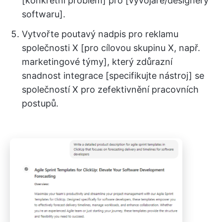
[konkrétní problém] pro [vývojáře/designéry
softwaru].
Vytvořte poutavý nadpis pro reklamu
společnosti X [pro cílovou skupinu X, např.
marketingové týmy], který zdůrazní
snadnost integrace [specifikujte nástroj] se
společností X pro zefektivnění pracovních
postupů.