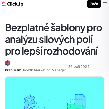
ClickUp blog
Začít
Ope
Bezplatné šablony pro
analýzu silových polí
pro lepší rozhodování
26. září 2024
Praburam
Growth Marketing Manager