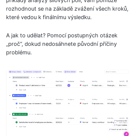
příklady analýzy silových polí, vám pomůže
rozhodnout se na základě zvážení všech kroků,
které vedou k finálnímu výsledku.
A jak to udělat? Pomocí postupných otázek
„proč“, dokud nedosáhnete původní příčiny
problému.